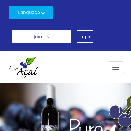
Language
English
Norwegian
Join Us
login
Swedish